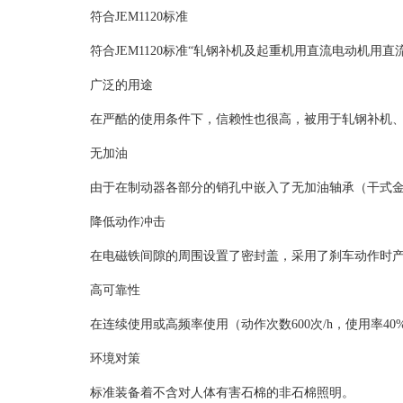
符合JEM1120标准
符合JEM1120标准“轧钢补机及起重机用直流电动机用直
广泛的用途
在严酷的使用条件下，信赖性也很高，被用于轧钢补机
无加油
由于在制动器各部分的销孔中嵌入了无加油轴承（干式
降低动作冲击
在电磁铁间隙的周围设置了密封盖，采用了刹车动作时
高可靠性
在连续使用或高频率使用（动作次数600次/h，使用率4
环境对策
标准装备着不含对人体有害石棉的非石棉照明。