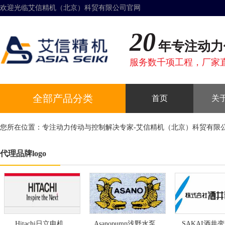
欢迎光临艾信精机（北京）科贸有限公司官网
20
年专注动力
服务数千项工程，厂家
全部产品分类
首页
关
您所在位置：
专注动力传动与控制解决专家-艾信精机（北京）科贸有限
代理品牌logo
Hitachi日立电机
Asanopump浅野水泵
SAKAI酒井